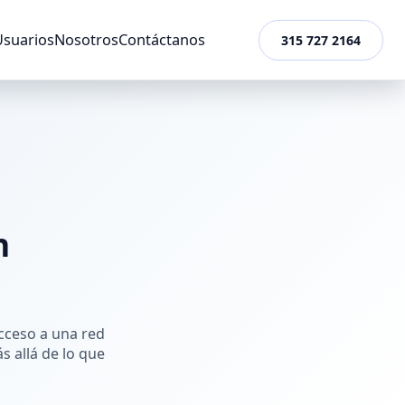
Usuarios
Nosotros
Contáctanos
315 727 2164
n
cceso a una red
s allá de lo que