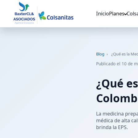
Inicio
Planes
Cols
Blog
›
¿Qué es la Me
Publicado el 10 de m
¿Qué es
Colomb
La medicina prepa
médica de alta ca
brinda la EPS.