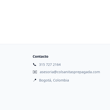
Contacto
📞
315 727 2164
✉️
asesoria@colsanitasprepagada.com
📍
Bogotá, Colombia